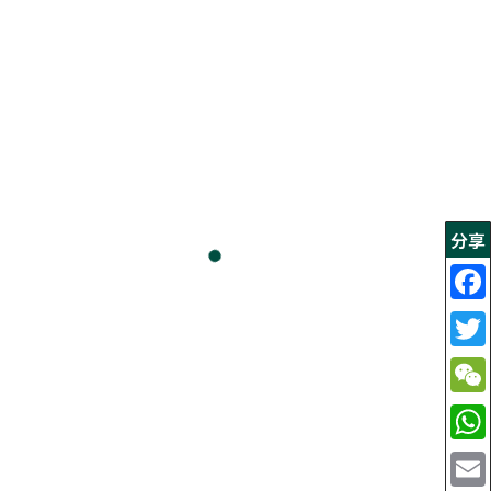
分享
2026年粵語退省 - 天父所愛的子女
2026年 8月 10日
联络我们