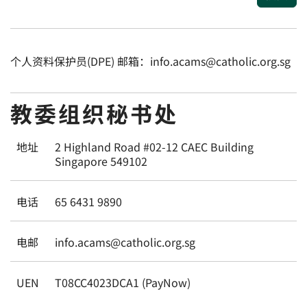
个人资料保护员(DPE) 邮箱：info.acams@catholic.org.sg
教委组织秘书处
地址
2 Highland Road #02-12 CAEC Building
Singapore 549102
电话
65 6431 9890
电邮
info.acams@catholic.org.sg
UEN
T08CC4023DCA1 (PayNow)