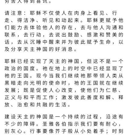
穷苦人得到喜讯。”
请注意：耶稣不仅使人在肉身上看见、行
走、得洁净、听见和动起来。耶稣更赋予他
们能力去体验他人的存在，去与他人沟通和
联系，去行动，去说出鼓励、感激和赞美的
话，去从沉睡中醒来并为彼此赋予生命，以
及分享天主神国的好消息。
耶稣已经实现了天主的神国，但这不是一个
政治的国度。祂在地上的时空中已经显现了
祂的王国。现今当我们继续祂那带领人类从
黑暗走向光明的使命时，祂的王国就在继续
发展；既是促使人心改变，使他们为仁慈、
正义与和平而工作；激发彼此善度和解、释
放、治愈和共融的生活。
建设天主的神国是一个持续的过程，沿途有
不少的障碍。圣雅各伯指示我们要有耐心，
别灰心。行事要像芥子般从小处着手；时刻