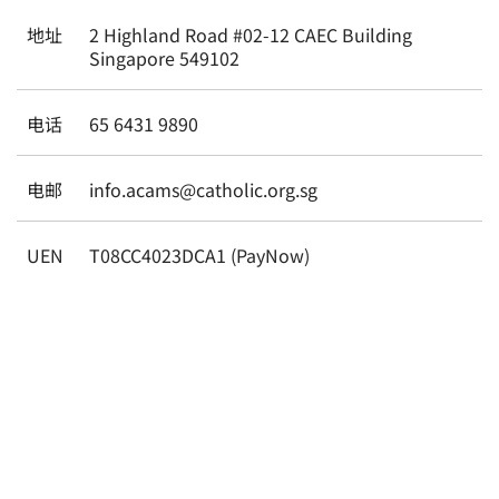
地址
2 Highland Road #02-12 CAEC Building
Singapore 549102
电话
65 6431 9890
电邮
info.acams@catholic.org.sg
UEN
T08CC4023DCA1 (PayNow)