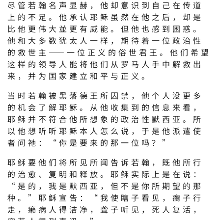
尽管若翰名声显赫，他却意识到自己在传道
上的不足。他承认耶稣虽然在他之后，却是
比他更伟大並更有威能。但他也感到困惑。
他和大多数犹太人一样，期待着一位政治性
的救世主——一位正义的俗世君王。他们希望
这样的领导人能将他们从罗马人手中解救出
来，并为国家建立和平与正义。
当时若翰被黑落德王所囚禁，他个人没更多
的机会了解耶稣。从他收集到的信息来看，
耶稣并不符合他所想象的政治性默西亚。所
以他想听听耶稣本人怎么说，于是他派遣使
者问祂：“你是要来的那一位吗？”
耶稣要他们将所见所闻告诉若翰，既他所行
的治愈、复明和释放。耶稣实际上是在说：
“是的，我是默西亚，但不是你所期望的那
种。”耶稣宣告：“我使瞎子看见，瘸子行
走，癞病人得洁净，聋子听见，死人复活，