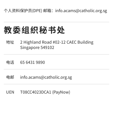
个人资料保护员(DPE) 邮箱：info.acams@catholic.org.sg
教委组织秘书处
地址
2 Highland Road #02-12 CAEC Building
Singapore 549102
电话
65 6431 9890
电邮
info.acams@catholic.org.sg
UEN
T08CC4023DCA1 (PayNow)