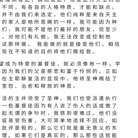
就不同，有各自的人格特质、才能和缺点。
胞并不由我们来选定，他们纯粹是来自天主
我的家人是祂所恩赐的一样。我可能因为种
他们，我可能不是他们最好的朋友，但至少
们，对他们有礼貌。我无法改变或控制他
尝试那样做。 我能做的就是接受他们，相信
我现在不知道的目的将他们赐给我。
渴望成为特意的基督徒，就必须像祂一样，学
，因为我们的父是慈悲和富于怜悯的。正如
，在主耶稣复活的显现中，祂将圣神赐给了
了宽恕、治愈和释放的神恩。
复活的主并领受了圣神。我们也受派遣执行
当一些基督徒因为有人说了伤人的话或做了
挑起无谓的争吵时，我感到很难过。他们没
得容易受伤害，大可简单地选择不回应。如
或批评是假的，那么它们就是毫无意义的东
不理。如果它们是真实的，那么那些话就能