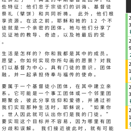
一些特征：他们忠于宗徒们的训诲、基督徒
圣祭礼（擘饼）和共同祈祷。 此外，他们根
享资源。在这之前，耶稣和祂的 12 个不
门徒就是一个亲密的团体。祂与他们分享了
们见证祂的教导、奇迹，以及祂最后的受
活。
体生活是怎样的？你和我都是其中的成员。
么愿望，你如何实现你所勾画的愿景？对我
我们以基督为中心，具有门徒的意识，团体
共融，并一起承担侍奉与福传的使命。
需要属于一个基督徒小团体，在其中建立亲
关系。它可能是一个事工团体或一个邻里团
定期聚会，彼此分享信仰和爱德，并通过祈
当我们实现那种生活时，耶稣说，“如果你
爱，世人因此就可认出你们是我的门徒。”
但要实现这个目标并不容易，因为哪里有团
有分歧和误解。 我们接近彼此时，就有可能