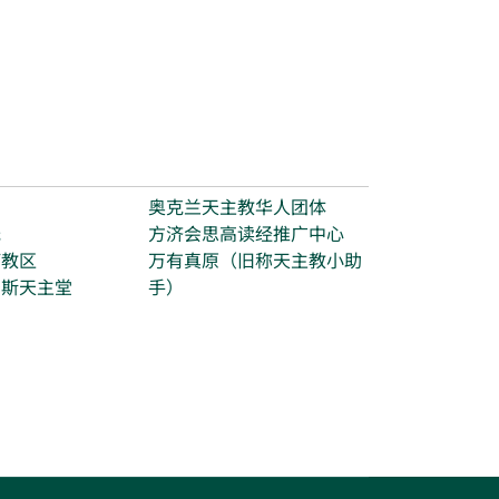
台
奥克兰天主教华人团体
光
方济会思高读经推广中心
打教区
万有真原（旧称天主教小助
玛斯天主堂
手）