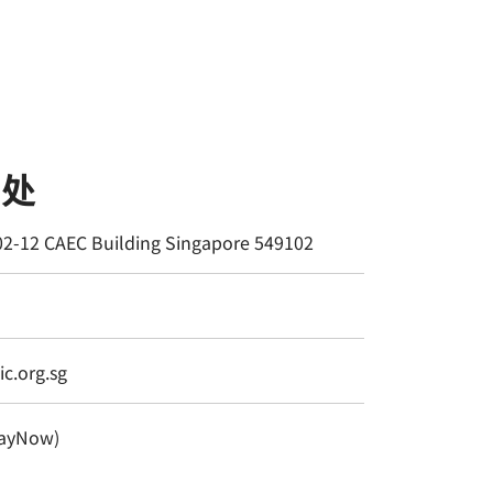
书处
02-12 CAEC Building Singapore 549102
c.org.sg
ayNow)