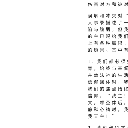
伤害对方和被
误解和冲突对
大事录描述了
陷与脆弱。但
的主已赐给我
上有各种局限
的愿景。其中
1. 我们都必
育，始终与基
并效法祂的生
信仰团体时，
我们的焦点始
信仰，“我主
文。领圣体后
静默心祷时，
我天主！”
2. 我们必须