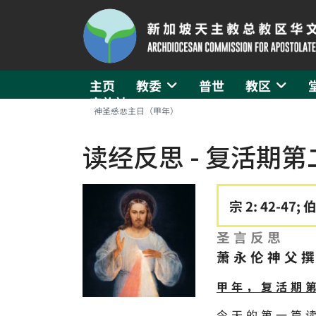
主页
教委
普世
教区
守礼社
神圣慈悲主日（甲年）
读经反思 - 复活期
宗 2: 42-47; 伯
圣言反思
萧永伦神父
甲年，复活期
今天的第一篇