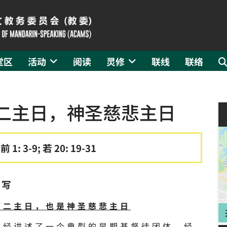
堂区
活动
阅读
灵修
联线
联络
第二主日，神圣慈悲主日
前 1: 3-9; 若 20: 19-31
撰写
第二主日，也是神圣慈悲主日
读经讲述了一个典型的早期基督徒团体。经