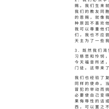
赐。我们生来
我们的教友同
的恩赐，就像
种原因不喜欢
我可以尊重他
们，我也不应
天主为了一些
3. 既然我们
习慈悲和怜悯
今天福音所述
门徒。这带来
我们也经验了
同样的使命。
冒犯的举动而
必要使自己变
果侮辱性的话
西，可以置之