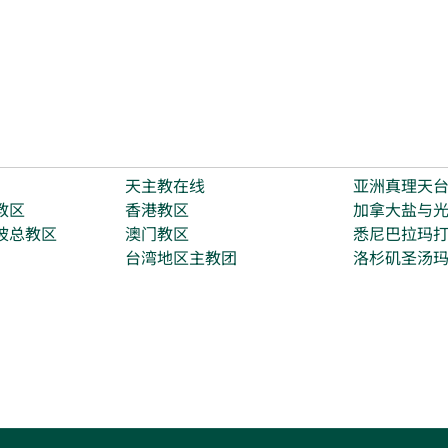
天主教在线
亚洲真理天
教区
香港教区
加拿大盐与
坡总教区
澳门教区
悉尼巴拉玛
台湾地区主教团
洛杉矶圣汤