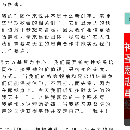
对方伤害。
“我的”团体来说并不是什么新鲜事。宗徒
一些早期教会的相关例子。它们显示人的缺
我们该敢于梦想与冒险，因为我们相信复活
们智慧和力量来建设团体，尽管我们在人性
。我们需要与天主的恩典合作才能实现我们
有几个要点：
须努力以基督为中心。我们需要祈祷并接受培
督同在，接受祂的价值观，采纳祂的态度，
活方式。 当我们的教会领袖和兄弟姐妹辜负
我们仍能保持信仰，不因打击而失意，因为
终在耶稣身上。今天我们听到多默表达他的
！我天主！”。这是我喜欢的一个呼求祷
，我经常以这短诵祈祷。当我练习基督徒的
我用这句话获得平静并安定自己。“我主！
学会接纳彼此，拥抱彼此，视彼此为天主的恩