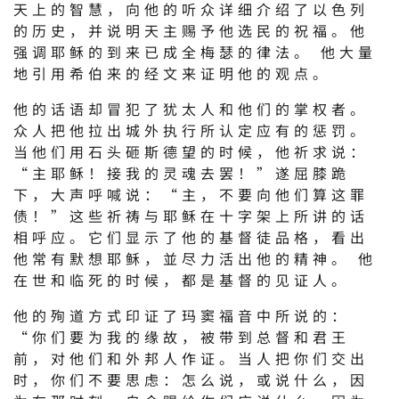
天上的智慧，向他的听众详细介绍了以色列
的历史，并说明天主赐予他选民的祝福。他
强调耶稣的到来已成全梅瑟的律法。 他大量
地引用希伯来的经文来证明他的观点。
他的话语却冒犯了犹太人和他们的掌权者。
众人把他拉出城外执行所认定应有的惩罚。
当他们用石头砸斯德望的时候，他祈求说：
“主耶稣！接我的灵魂去罢！”遂屈膝跪
下，大声呼喊说：“主，不要向他们算这罪
债！”这些祈祷与耶稣在十字架上所讲的话
相呼应。它们显示了他的基督徒品格，看出
他常有默想耶稣，並尽力活出他的精神。 他
在世和临死的时候，都是基督的见证人。
他的殉道方式印证了玛窦福音中所说的：
“你们要为我的缘故，被带到总督和君王
前，对他们和外邦人作证。当人把你们交出
时，你们不要思虑：怎么说，或说什么，因