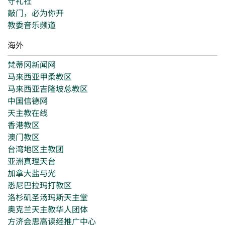
守礼社
敲门，必为你开
教委音乐频道
海外
梵蒂冈新闻网
马来西亚甲柔教区
马来西亚吉隆坡总教区
中国信德网
天主教在线
香港教区
澳门教区
台湾地区主教团
亚洲真理天台
加拿大盐与光
悉尼巴拉玛打教区
洛杉矶圣汤玛斯天主堂
奥克兰天主教华人团体
方济会思高读经推广中心