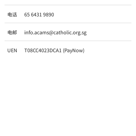
电话
65 6431 9890
电邮
info.acams@catholic.org.sg
UEN
T08CC4023DCA1 (PayNow)