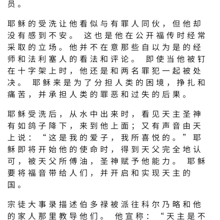
员。
耶稣的受洗让他看似与有罪人同伙，但他却
没有感到不安。 这也是他在公开福传时经常
采取的立场。他并不在意那些自以为是的经
师和法利塞人的看法和评论。 即使当他被钉
在十字架上时，他还是和两名罪犯一起被处
决。 耶稣来是为了分担人类的困境，挣扎和
痛苦，并承担人类的罪恶和过失的后果。
耶稣受洗后，从水中出来时，看见天主圣神
有如鸽子降下，来到他上面；又有声音由天
上说：“这是我的爱子，我所喜悦的。”耶
稣即将开始他的使命时，得到天父完全地认
可，被天父所傅油，圣神赋予他能力。 耶稣
要将福音带给人们，并开启和实现天主的
国。
宗徒大事录描述伯多禄被派往科尔乃略和他
的家人那里教导他们。 他宣称：“天主是不