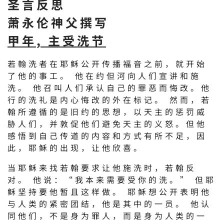
圣言反思
萧永伦神父撰写
甲年, 主受洗节
若翰洗者在耶稣公开传播福音之前，就开始
了他的事工。 他在约但河向人们宣讲和施
洗。 他召叫人们承认自己的罪恶而悔改。他
行的洗礼是内心悔改的外在标记。 然而，若
翰所遵循的是旧约的思想，以天主的惩罚威
胁人们，并敦促他们避免天主的义怒。但他
感悟到自己传道的内容和方式有所不足，因
此，耶稣的出现，让他欣喜。
当耶稣来找若翰要求让他施洗时，若翰反
对。 他说：“我本来需要受你的洗。” 但耶
稣坚持要他暂且这样做。 耶稣想公开表明他
与人类的紧密团结，他是其中的一员。 他认
同他们，不是身为罪人，而是身为人类的一