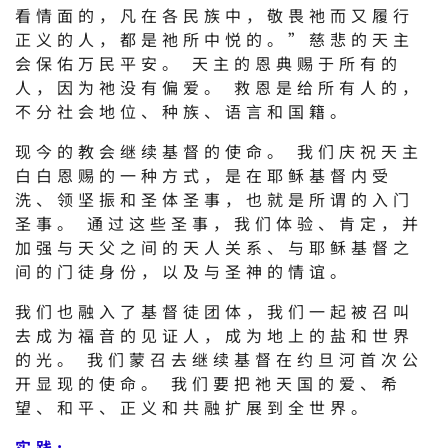
看情面的，凡在各民族中，敬畏祂而又履行
正义的人，都是祂所中悦的。”慈悲的天主
会保佑万民平安。 天主的恩典赐于所有的
人，因为祂没有偏爱。 救恩是给所有人的，
不分社会地位、种族、语言和国籍。
现今的教会继续基督的使命。 我们庆祝天主
白白恩赐的一种方式，是在耶稣基督内受
洗、领坚振和圣体圣事，也就是所谓的入门
圣事。 通过这些圣事，我们体验、肯定，并
加强与天父之间的天人关系、与耶稣基督之
间的门徒身份，以及与圣神的情谊。
我们也融入了基督徒团体，我们一起被召叫
去成为福音的见证人，成为地上的盐和世界
的光。 我们蒙召去继续基督在约旦河首次公
开显现的使命。 我们要把祂天国的爱、希
望、和平、正义和共融扩展到全世界。
实践: