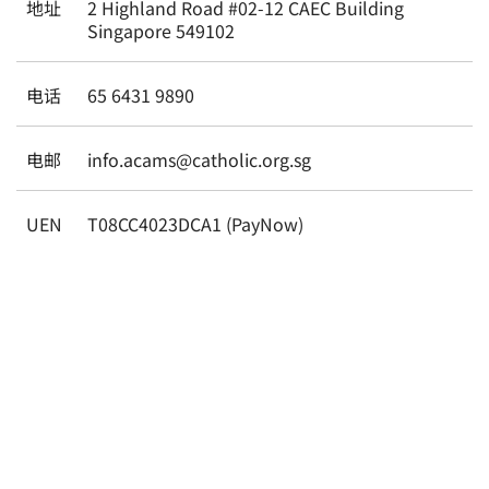
地址
2 Highland Road #02-12 CAEC Building
Singapore 549102
电话
65 6431 9890
电邮
info.acams@catholic.org.sg
UEN
T08CC4023DCA1 (PayNow)