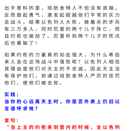
出乎意料的是，培肋舍特人不但没有退缩，
反而鼓起勇气，激发起超越他们平常的实力
去战斗，结果以色列人大败，被屠杀的步兵
有三万多人，同时厄里的两个儿子阵亡，而
且约柜也被劫了。厄里听到两个儿子的死讯
后也暴毙了！
如果约柜的力量真的如此强大，为什么希伯
来人会在这场战斗中落败呢？以色列人相信
其理由是他们对天主的不忠诚。因此天主没
有保护他们，却通过培肋舍特人严厉的惩罚
他们，使他们被击败。
实践:
当你的心远离天主时，你是否外表上仍旧以
言语呼求祂？
金句:
“当上主的约柜来到营内的时候，全以色列