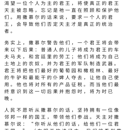
渴望一位个人为主的君王，将使真正的君王
天主被忽略，忘记是祂一直在照顾和保护他
们。用撒慕尔的话来说，要求一个人的君
王，会导致他们否定天主才是真正的统治
者。
务实上，撒慕尔警告他们，一个君王将会带
来以下后果：普通人的儿子将成为君王的车
夫马夫，和宫廷里的劳工；他们将成为自己
土地上的农奴，并为君王的军队制造武器。
君王将把他们最好的葡萄园和橄榄林、最好
的牛驴和最能干的仆婢人夺去，让他自己使
用。他也将对所有的产品征税。而当他们最
终意识到这一切后果并抱怨时，将为时已
晚。
人民不愿听从撒慕尔的话，坚持拥有一位像
邻邦一样的国王，带领他们参战。天主对撒
慕尔说：“你听从他们的话，给他们一位君