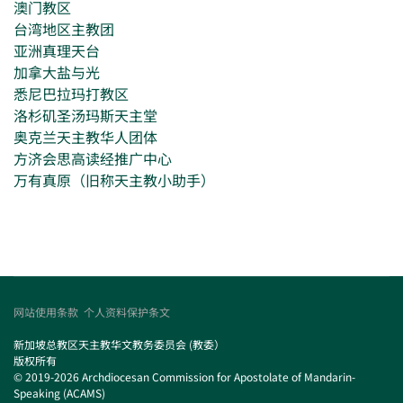
澳门教区
台湾地区主教团
亚洲真理天台
加拿大盐与光
悉尼巴拉玛打教区
洛杉矶圣汤玛斯天主堂
奥克兰天主教华人团体
方济会思高读经推广中心
万有真原（旧称天主教小助手）
网站使用条款
个人资料保护条文
新加坡总教区天主教华文教务委员会 (教委）
版权所有
© 2019-2026 Archdiocesan Commission for Apostolate of Mandarin-
Speaking (ACAMS)