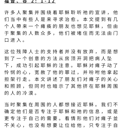
福音、谷 2: 1-12
许多人聚集并围绕着耶稣聆听祂的宣讲，他
们当中有些人是来寻求治愈。本文提到有几
个人帶来一个瘫痪的朋友也想见耶稣，但由
于聚集的人数众多，他们被堵住而无法由门
口进入。
这位残障人士的支持者并没有放弃，而是想
到了一个创意的方法从房顶开洞把病人坠
下，成功引起耶稣的注意。耶稣对瘫子动了
怜悯的心，宽赦了他的罪过，并吩咐他拿起
担架行走。本文讲述了朋友们对瘫子的关心
和照顾，但同时也暗示了其他挤在耶稣周围
的人的冷漠。
当时聚集在周围的人都想接近耶稣。我们不
确定他们是否专注于耶稣和祂的信息，或是
更专注于自己的需要。看情形他们对瘫子並
不关心，也没有想要让位给他，只专注于自