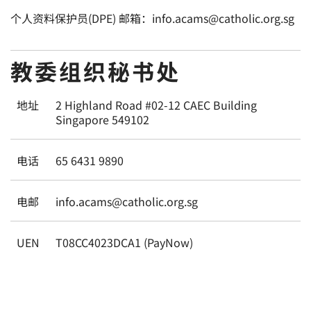
个人资料保护员(DPE) 邮箱：info.acams@catholic.org.sg
教委组织秘书处
地址
2 Highland Road #02-12 CAEC Building
Singapore 549102
电话
65 6431 9890
电邮
info.acams@catholic.org.sg
UEN
T08CC4023DCA1 (PayNow)