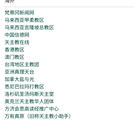
海外
梵蒂冈新闻网
马来西亚甲柔教区
马来西亚吉隆坡总教区
中国信德网
天主教在线
香港教区
澳门教区
台湾地区主教团
亚洲真理天台
加拿大盐与光
悉尼巴拉玛打教区
洛杉矶圣汤玛斯天主堂
奥克兰天主教华人团体
方济会思高读经推广中心
万有真原（旧称天主教小助手）