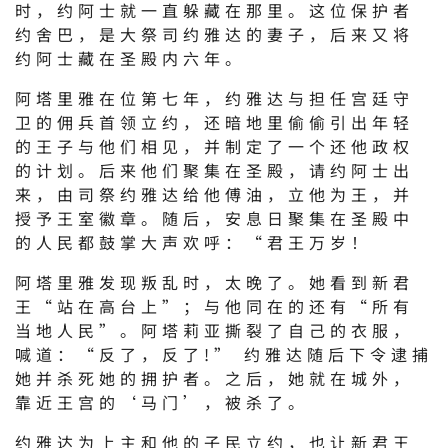
时，约阿士就一直躲藏在那里。这位保护者
约舍巴，是大祭司约雅达的妻子，后来又将
约阿士藏在圣殿内六年。
阿塔里雅在位第七年，约雅达与担任宫廷守
卫的佣兵首领立约，还暗地里偷偷引出年轻
的王子与他们相见，并制定了一个还他政权
的计划。后来他们聚集在圣殿，请约阿士出
来，由司祭约雅达给他傅油，立他为王，并
授予王室徽章。随后，安息日聚集在圣殿中
的人民都鼓掌大声欢呼：“君王万岁！
阿塔里雅发现叛乱时，太晚了。她看到新君
王“站在高台上”；与他同在的还有“所有
当地人民”。阿塔莉亚撕裂了自己的衣服，
喊道：“反了，反了!” 约雅达随后下令逮捕
她并杀死她的拥护者。之后，她就在城外，
靠近王宫的‘马门’，被杀了。
约雅达为上主和他的子民立约，也让新君王