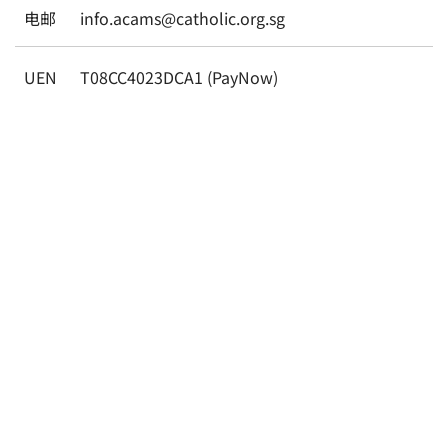
电邮
info.acams@catholic.org.sg
UEN
T08CC4023DCA1 (PayNow)