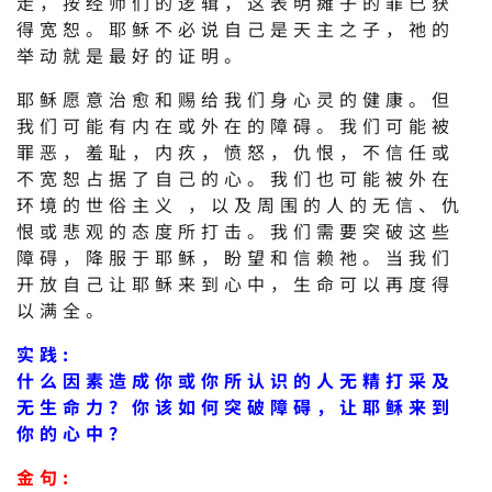
走，按经师们的逻辑，这表明瘫子的罪已获
得宽恕。耶稣不必说自己是天主之子，祂的
举动就是最好的证明。
耶稣愿意治愈和赐给我们身心灵的健康。但
我们可能有内在或外在的障碍。我们可能被
罪恶，羞耻，内疚，愤怒，仇恨，不信任或
不宽恕占据了自己的心。我们也可能被外在
环境的世俗主义 ，以及周围的人的无信、仇
恨或悲观的态度所打击。我们需要突破这些
障碍，降服于耶稣，盼望和信赖祂。当我们
开放自己让耶稣来到心中，生命可以再度得
以满全。
实践:
什么因素造成你或你所认识的人无精打采及
无生命力？你该如何突破障碍，让耶稣来到
你的心中？
金句: