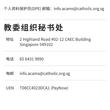
个人资料保护员(DPE) 邮箱：info.acams@catholic.org.sg
教委组织秘书处
地址
2 Highland Road #02-12 CAEC Building
Singapore 549102
电话
65 6431 9890
电邮
info.acams@catholic.org.sg
UEN
T08CC4023DCA1 (PayNow)