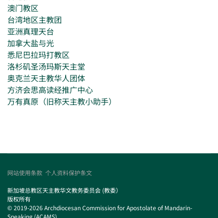
澳门教区
台湾地区主教团
亚洲真理天台
加拿大盐与光
悉尼巴拉玛打教区
洛杉矶圣汤玛斯天主堂
奥克兰天主教华人团体
方济会思高读经推广中心
万有真原（旧称天主教小助手）
网站使用条款
个人资料保护条文
新加坡总教区天主教华文教务委员会 (教委）
版权所有
© 2019-2026 Archdiocesan Commission for Apostolate of Mandarin-
Speaking (ACAMS)