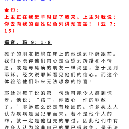
金句:
上主正在我赶羊时提了我来。上主对我说：
你去向我的百姓以色列讲预言罢！（亚 7:
15）
福音、玛 9: 1-8
瘫子的朋友把躺在床上的他送到耶稣跟前。
我们不晓得他们内心是否感到踌躇和不情
愿，或是与瘫痪的朋友一样渴望，急于见到
耶稣。经文说耶稣看见他们的信心。而这个
体验给他们带来无法想象的惊喜！
耶稣对瘫子说的第一句话可能令人感到惊
讶，他说：“孩子，你放心！你的罪赦
了。”耶稣这么说是有原因的。许多犹太人
认为疾病是因犯罪而来。若不是他个人的
罪，就一定是他祖先的罪过。因此他们中有
许多人认为除非自己的罪已得赦免，是无法