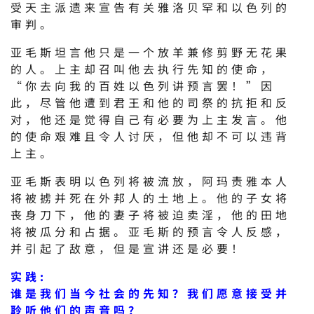
受天主派遗来宣告有关雅洛贝罕和以色列的
审判。
亚毛斯坦言他只是一个放羊兼修剪野无花果
的人。上主却召叫他去执行先知的使命，
“你去向我的百姓以色列讲预言罢！”因
此，尽管他遭到君王和他的司祭的抗拒和反
对，他还是觉得自己有必要为上主发言。他
的使命艰难且令人讨厌，但他却不可以违背
上主。
亚毛斯表明以色列将被流放，阿玛责雅本人
将被掳并死在外邦人的土地上。他的子女将
丧身刀下，他的妻子将被迫卖淫，他的田地
将被瓜分和占据。亚毛斯的预言令人反感，
并引起了敌意，但是宣讲还是必要！
实践:
谁是我们当今社会的先知？我们愿意接受并
聆听他们的声音吗？