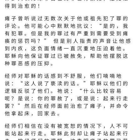
得到治愈的！
瘫子曾听说过无数次关于他或祖先犯了罪的
评论。他可能心中默默地抗议：“是的，我
有犯罪。但是我的罪过有严重到需要受到瘫
痪的惩罚吗？” 但是别人指责的声音让他感
到内疚，这负面情绪一直沉重地压迫着他。
耶稣向他保证罪过已被赦免，帮助他摆脱这
种罪恶感的压抑。
经师对耶稣的话感到不舒服，他们喃喃地
说：“这人说了亵渎的话。”耶稣以他们的
逻辑反驳了他们。祂说：“什么比较容易
呢？是说：你的罪赦了，或是说：起来行走
罢？”然后在经师面前治愈了瘫子，并命令
他拿起床，回家去。
经师们相信在没有被宽恕的情况下，人不可
能站起来行走。耶稣此刻却让瘫子站起来行