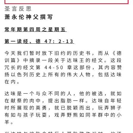
圣言反思
萧永伦神父撰写
常年期第四周之星期五
第一读经、德 47: 2-13
今天我们暂时放下旧约的历史书，而从《德
训篇》中摘录一段关于达味王的经文。这段
冗长的经文第 44-50 章这部份，其内容赞
扬以色列历史上所有的伟大人物，包括达味
在内。
达味是一个与众不同的人，他的被选，就如
在献祭的肉中，提出脂肪一样。达味自年轻
时所展现的英勇，就已脱颖而出，玩弄狮子
有如与孩子玩耍，戏弄野熊如同羊群中的小
羊。