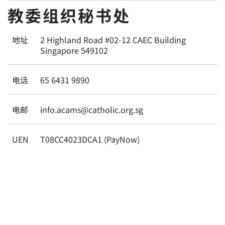
教委组织秘书处
地址
2 Highland Road #02-12 CAEC Building
Singapore 549102
电话
65 6431 9890
电邮
info.acams@catholic.org.sg
UEN
T08CC4023DCA1 (PayNow)