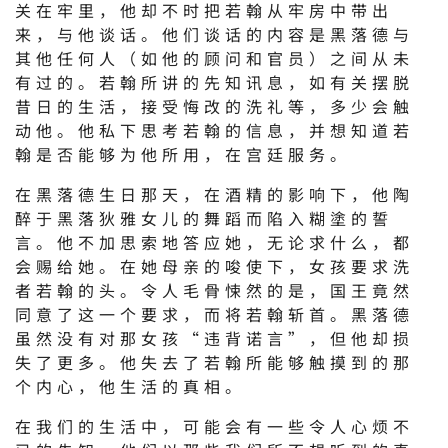
关在牢里，他却不时把若翰从牢房中带出
来，与他谈话。他们谈话的内容是黑落德与
其他任何人（如他的顾问和官员）之间从未
有过的。若翰所讲的先知讯息，如有关摆脱
昔日的生活，接受悔改的洗礼等，多少会触
动他。他私下思考若翰的信息，并想知道若
翰是否能够为他所用，在宫廷服务。
在黑落德生日那天，在酒精的影响下，他陶
醉于黑落狄雅女儿的舞蹈而陷入糊塗的誓
言。他不加思索地答应她，无论求什么，都
会赐给她。在她母亲的唆使下，女孩要求洗
者若翰的头。令人毛骨悚然的是，国王竟然
同意了这一个要求，而将若翰斩首。黑落德
虽然没有对那女孩“违背诺言”，但他却损
失了更多。他失去了若翰所能够触摸到的那
个内心，他生活的真相。
在我们的生活中，可能会有一些令人心烦不