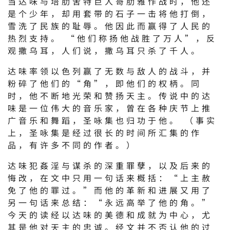
当达味与培肋舍特巨人哥肋雅作战时，他还
是个少年，却用套带的石子一击将他打倒，
雪洗了民族的耻辱。他因此而赢得了人民的
热烈支持。 “他们称扬他战胜了万人”，反
观撒乌耳，人们说，撒乌耳只杀了千人。
达味率领以色列赢了无数与敌人的战斗，并
粉碎了他们的“角”，即他们的权柄。同
时，他不断地光荣和赞扬天主。传说中的达
味是一位伟大的音乐家，曾在各种庆节上推
广音乐和舞蹈，圣咏集也归功于他。 （事实
上，圣咏集是经过很长的时间所汇集的作
品，有许多不同的作者。）
达味犯姦淫与谋杀的深重罪孽，以及后来的
悔改，在文中只用一句话来概括：“上主赦
免了他的罪过。”而他的革新和进展又用了
另一句话来总结：“永远高举了他的角。”
今天的读经以达味的美德和成就为中心，尤
其是他对天主的忠诚。经文并不否认他的过