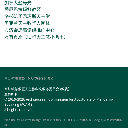
加拿大盐与光
悉尼巴拉玛打教区
洛杉矶圣汤玛斯天主堂
奥克兰天主教华人团体
方济会思高读经推广中心
万有真原（旧称天主教小助手）
网站使用条款
个人资料保护条文
新加坡总教区天主教华文教务委员会 (教委）
版权所有
© 2019-2026 Archdiocesan Commission for Apostolate of Mandarin-
Speaking (ACAMS)
All rights reserved
Website by
Adastra Design
. 此网站使用reCAPTCHA 并应用谷歌(Google)隐私及使用条
款