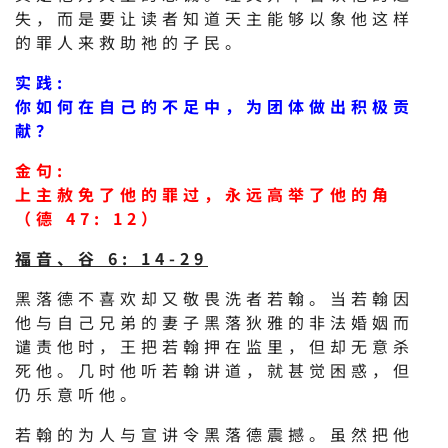
失，而是要让读者知道天主能够以象他这样
的罪人来救助祂的子民。
实践:
你如何在自己的不足中，为团体做出积极贡
献？
金句:
上主赦免了他的罪过，永远高举了他的角
（德 47: 12）
福音、谷 6: 14-29
黑落德不喜欢却又敬畏洗者若翰。当若翰因
他与自己兄弟的妻子黑落狄雅的非法婚姻而
谴责他时，王把若翰押在监里，但却无意杀
死他。几时他听若翰讲道，就甚觉困惑，但
仍乐意听他。
若翰的为人与宣讲令黑落德震撼。虽然把他