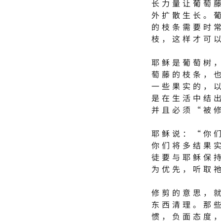
长力量让葡萄
外扩散生长。
的枝条需要时
枝，这样才可
耶稣是葡萄树
萄藤的枝条，
一些果实的，
是在生活中结
并且必须“被
耶稣说：“你
你们将多结果
徒要与耶稣保
为优先，听取
修剪的意思，
东西清理。那
惯，负面态度