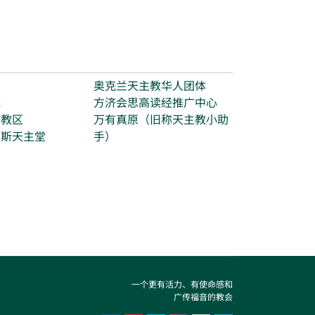
台
奥克兰天主教华人团体
光
方济会思高读经推广中心
打教区
万有真原（旧称天主教小助
玛斯天主堂
手）
一个更有活力、有使命感和
广传福音的教会