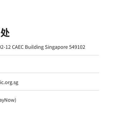
书处
02-12 CAEC Building Singapore 549102
c.org.sg
ayNow)