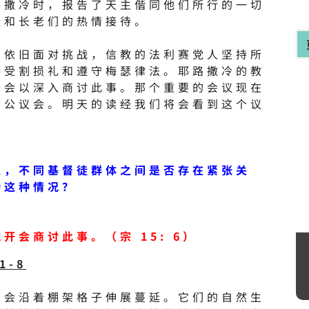
路撒冷时，报告了天主偕同他们所行的一切
徒和长老们的热情接待。
们依旧面对挑战，信教的法利赛党人坚持所
接受割损礼和遵守梅瑟律法。耶路撒冷的教
开会以深入商讨此事。那个重要的会议现在
冷公议会。明天的读经我们将会看到这个议
里，不同基督徒群体之间是否存在紧张关
待这种情况？
开会商讨此事。（宗 15: 6）
1-8
，会沿着棚架格子伸展蔓延。它们的自然生