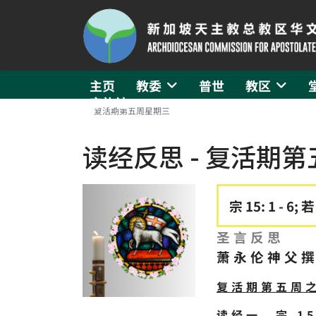
主页
教委
普世
教区
守礼社
复活期第五周星期三
读经反思 - 复活期
宗 15: 1 - 6; 若
圣言反思
萧永伦神父
复活期第五周
读经一、宗 15: