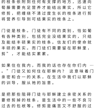
藤的枝条依附到任何有支撑的地方，迅速向
葡萄藤需要充足营养才能结出果实，所以它
常修剪，把缠绕不清过度生长的枝条进行剪
以将营养引导到可结果实的枝条上。
，门徒是枝条。门徒有不同的类别，恰如葡
也有各种类别，包括完全没结果实的，只结
以及能结丰硕果实的枝条。信友们的使命就
出丰硕的果实。而门徒们需要留在耶稣里，
修剪”，才能结实累累。
们如果住在我内，而我的话也存在你们内 …
实。”门徒又如何住在耶稣内？ 这意味着门
持亲密和合一的关系，在生活中我们以耶稣
祂的训导，服从祂的旨意。
就是把那些阻碍门徒与耶稣建立亲密关系的
些要修剪掉的枝条，是生活中的一些不良习
，过去的包袱等。修剪是痛苦又不舒服的过