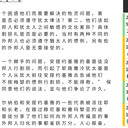
两个困惑他们而需要解决的牧灵问题。第
依是否必须遵守犹太律法？第二，他们该如
外邦人和犹太人之间敏感的文化差异？具体
，割损礼是否是必要的。当时有两种不同的
张外邦人也必须遵守猶太人的惯例，另有些
督的外邦人是无需接受的。
是一个棘手的问题。安提约基雅的基督徒没
外邦人行割损，而引起了耶路撒冷犹太基督
几个人从犹大前往安提约基雅去告诫他们
们不按梅瑟的惯例行割损，不能得救。” 保
不同意他们的说法，並与他们争论了许久。
巴尔纳伯和安提约基雅的一些代表被派往耶
徒和长老。在路过腓尼基和撒玛黎亚的途
基督徒分享了他们如何向外邦人传福音的事
到外邦人归化的事都雀跃万分，人心振奋。