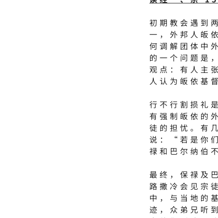
初期教会遇到
一，外邦人皈
何调解团体中
的一个问题是
观点：有人主
人认为皈依基
行不行割损礼
有强制皈依的
徒的担忧。有
说：“若是你
禄和巴尔纳伯
最终，保禄及
路撒冷会见宗
中，与当地的
迹，众弟兄听