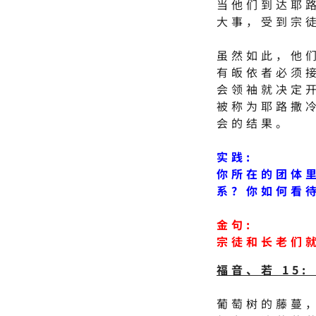
当他们到达耶
大事，受到宗
虽然如此，他
有皈依者必须
会领袖就决定
被称为耶路撒
会的结果。
实践:
你所在的团体
系？你如何看
金句:
宗徒和长老们就
福音、若 15: 
葡萄树的藤蔓