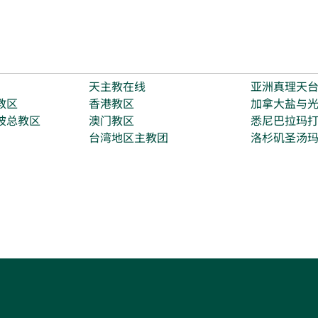
天主教在线
亚洲真理天
教区
香港教区
加拿大盐与
坡总教区
澳门教区
悉尼巴拉玛
台湾地区主教团
洛杉矶圣汤