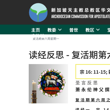
主页
教委
普世
教区
守礼社
复活期第六周星期一
读经反思 - 复活期
宗 16: 11-15; 若
圣言反思
萧永伦神父
复活期第六周
读经一、宗 16: