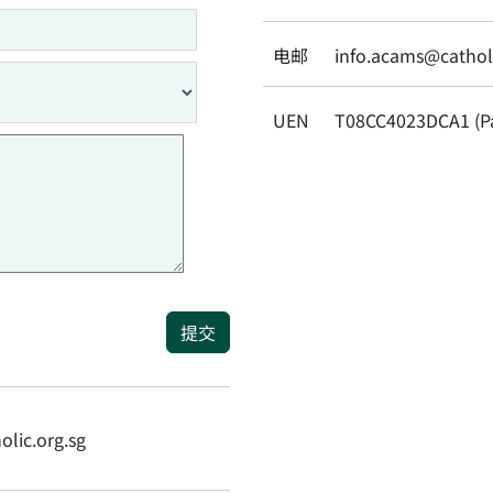
电邮
info.acams@catholi
UEN
T08CC4023DCA1 (P
提交
ic.org.sg