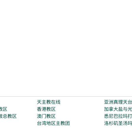
天主教在线
亚洲真理天
教区
香港教区
加拿大盐与
坡总教区
澳门教区
悉尼巴拉玛
台湾地区主教团
洛杉矶圣汤