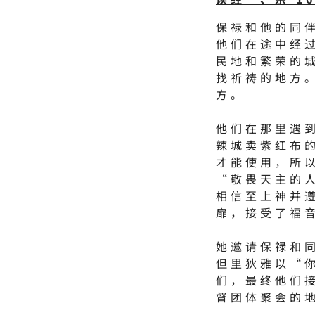
保禄和他的同
他们在途中经
民地和繁荣的
找祈祷的地方
方。
他们在那里遇
辣城卖紫红布
才能使用，所
“敬畏天主的
相信至上神并
扉，接受了福
她邀请保禄和
但里狄雅以“
们，最终他们
督团体聚会的