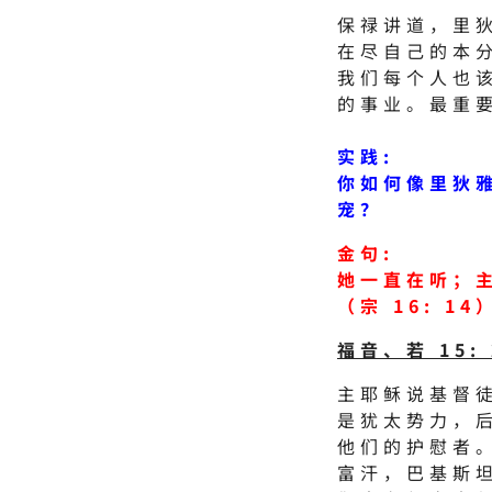
保禄讲道，里
在尽自己的本
我们每个人也
的事业。最重
实践:
你如何像里狄
宠？
金句:
她一直在听；
（宗 16: 14
福音、若 15: 2
主耶稣说基督
是犹太势力，
他们的护慰者
富汗，巴基斯