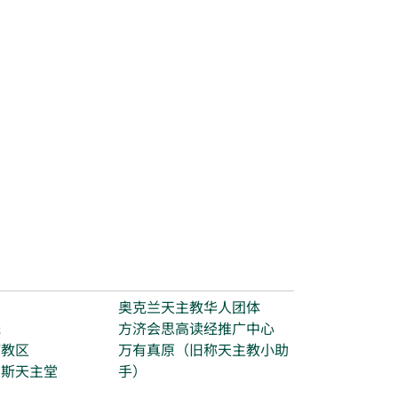
台
奥克兰天主教华人团体
光
方济会思高读经推广中心
打教区
万有真原（旧称天主教小助
玛斯天主堂
手）