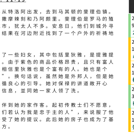
伴从特洛阿出发，去到马其顿的斐理伯镇。
过撒摩辣刻和乃阿颇里。斐理伯是罗马的殖
城市，犹太人不多。安息日，他们到城外寻
。结果在河边附近找到了一个户外的祈祷地
到了一些妇女，其中包括里狄雅，是提雅提
的。由于紫色的商品价格昂贵，且只有富人
以相信里狄雅也是个富有的人。她也是个
人”。换句话说，虽然她是外邦人，但是她
遵循良心的引导。她对保禄的讲道敞开心
音信息，並同她一家人领了洗。
同伴到她的家作客。起初传教士们不愿意，
你们若认为我是忠于主的人”，来说服了他
接受了她的提议。此后她的房子也成为了基
地方。