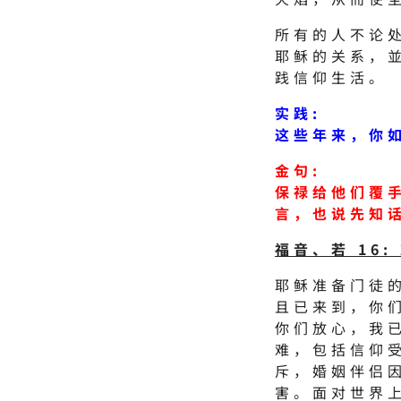
所有的人不论
耶稣的关系，
践信仰生活。
实践:
这些年来，你
金句:
保禄给他们覆
言，也说先知话。
福音、若 16: 
耶稣准备门徒
且已来到，你
你们放心，我
难，包括信仰
斥，婚姻伴侣
害。面对世界