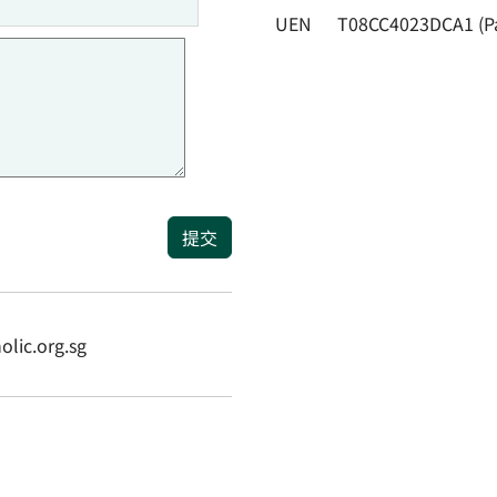
UEN
T08CC4023DCA1 (P
提交
ic.org.sg