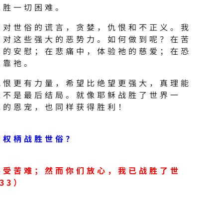
克胜一切困难。
面对世俗的谎言，贪婪，仇恨和不正义。我
面对这些强大的恶势力。如何做到呢？在苦
稣的安慰；在悲痛中，体验祂的慈爱；在恐
依靠祂。
仇恨更有力量，希望比绝望更强大，真理能
难不是最后结局。就像耶稣战胜了世界一
祂的恩宠，也同样获得胜利！
的权柄战胜世俗？
要受苦难；然而你们放心，我已战胜了世
 33）