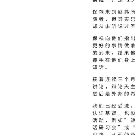
保禄来到厄弗
随者，但其实
却从未听说过
保禄向他们指
更好的事情做
的到来。结果
覆手在他们身
知话。
接着连续三个
讲论，辩论天
然后是外邦的
我们已经受洗
认识基督，也
活动，例如”
活研习会”或
火焰，从而使