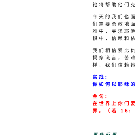
祂将帮助他们
今天的我们也
们需要勇敢地
难中，寻求耶
惧中，信赖和
我们相信爱比
揭穿谎言，苦
样，我们信赖
实践:
你如何以耶稣
金句:
在世界上你们
界。（若 16:
更多反思