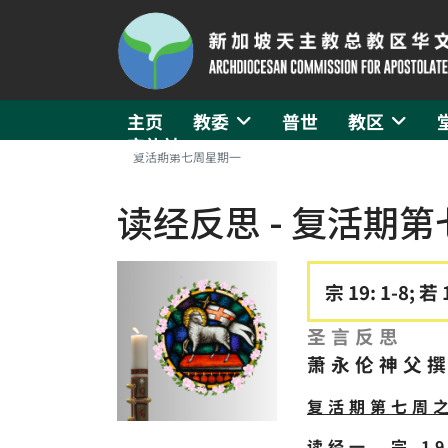
主页
教委
普世
教区
守礼社
复活期第七周星期一
读经反思 - 复活期
宗 19: 1-8; 若 
圣言反思
萧永伦神父
复活期第七周
读经一、宗 19: