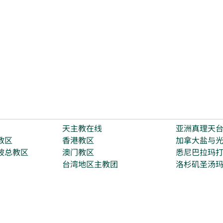
天主教在线
亚洲真理天
教区
香港教区
加拿大盐与
坡总教区
澳门教区
悉尼巴拉玛
台湾地区主教团
洛杉矶圣汤