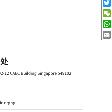
书处
02-12 CAEC Building Singapore 549102
c.org.sg