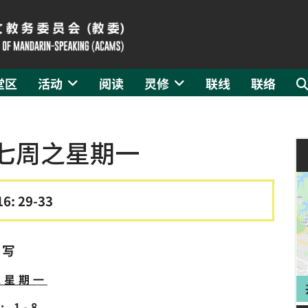
堂区
活动
阅读
灵修
联线
联络
第七周之星期一
16: 29-33
撰写
之星期一
 1-8