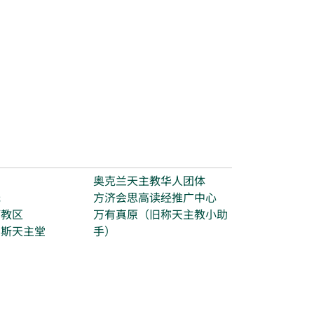
台
奥克兰天主教华人团体
光
方济会思高读经推广中心
打教区
万有真原（旧称天主教小助
玛斯天主堂
手）