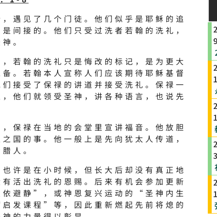
所，遇见了几个门徒。他们似乎是耶稣的追
只是间接的。他们只受过洗者若翰的洗礼，
圣神。
出，若翰的洗礼只是悔改的标记，是为更大
准备。若翰本人宣称人们应该期待耶稣基督
他们接受了保禄的讲道并接受洗礼。保禄一
上，他们就领受圣神，讲各种语言，也说先
月，保禄在当地的会堂里宣讲福音。他放胆
主之国的事。他一般上是先向犹太人传道，
希腊人。
，也许是在小时候，但长大后却没有真正地
没有活出洗礼的恩赐。后来有机会参加更新
皈依避静”，或神恩复兴运动的“圣神内生
“启发课程”等，因此重新燃起先前将熄的
圣神的力量得以彰显。