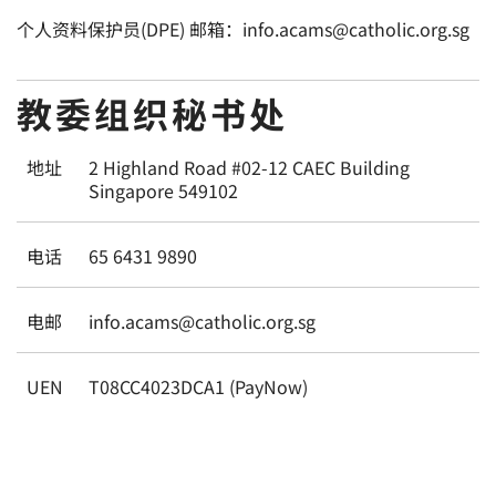
个人资料保护员(DPE) 邮箱：info.acams@catholic.org.sg
教委组织秘书处
地址
2 Highland Road #02-12 CAEC Building
Singapore 549102
电话
65 6431 9890
电邮
info.acams@catholic.org.sg
UEN
T08CC4023DCA1 (PayNow)