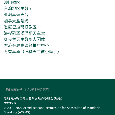
澳门教区
台湾地区主教团
亚洲真理天台
加拿大盐与光
悉尼巴拉玛打教区
洛杉矶圣汤玛斯天主堂
奥克兰天主教华人团体
方济会思高读经推广中心
万有真原（旧称天主教小助手）
网站使用条款
个人资料保护条文
新加坡总教区天主教华文教务委员会 (教委）
版权所有
© 2019-2026 Archdiocesan Commission for Apostolate of Mandarin-
Speaking (ACAMS)