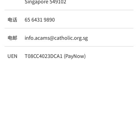
Singapore 549102
电话
65 6431 9890
电邮
info.acams@catholic.org.sg
UEN
T08CC4023DCA1 (PayNow)