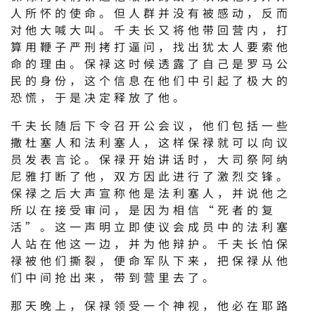
人所怀的使命。但人群并没有被感动，反而
对他大喊大叫。千夫长又将他带回营内，打
算用鞭子严刑拷打逼问，找出犹太人要索他
命的理由。保禄这时候透露了自己是罗马公
民的身份，这个信息在他们中引起了极大的
恐慌，于是决定释放了他。
千夫长随后下令召开公会议，他们包括一些
撒杜塞人和法利塞人，这样保禄就可以向议
员发表言论。保禄开始讲话时，大司祭阿纳
尼雅打断了他，双方因此进行了激烈交锋。
保禄之后大声宣称他是法利塞人，并说他之
所以在接受审问，是因为相信“死者的复
活”。这一声明立即使议会成员中的法利塞
人站在他这一边，并为他辩护。千夫长怕保
禄被他们撕裂，便命军队下来，把保禄从他
们中间抢出来，带到营里去了。
那天晚上，保禄领受一个神视，他必在耶路