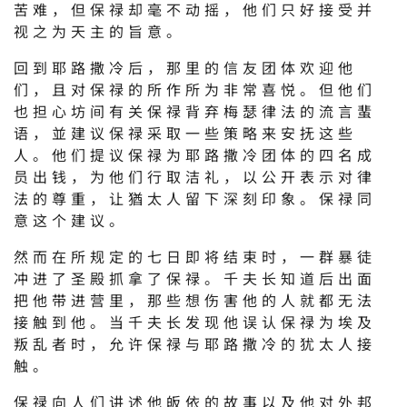
苦难，但保禄却毫不动摇，他们只好接受并
视之为天主的旨意。
回到耶路撒冷后，那里的信友团体欢迎他
们，且对保禄的所作所为非常喜悦。但他们
也担心坊间有关保禄背弃梅瑟律法的流言蜚
语，並建议保禄采取一些策略来安抚这些
人。他们提议保禄为耶路撒冷团体的四名成
员出钱，为他们行取洁礼，以公开表示对律
法的尊重，让猶太人留下深刻印象。保禄同
意这个建议。
然而在所规定的七日即将结束时，一群暴徒
冲进了圣殿抓拿了保禄。千夫长知道后出面
把他带进营里，那些想伤害他的人就都无法
接触到他。当千夫长发现他误认保禄为埃及
叛乱者时，允许保禄与耶路撒冷的犹太人接
触。
保禄向人们讲述他皈依的故事以及他对外邦