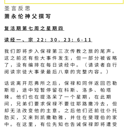
圣言反思
萧永伦神父撰写
复活期第七周之星期四
读经一、宗 22: 30, 23: 6-11
我们即将步入保禄第三次传教之旅的尾声。
这之前还有些大事件发生，但一部分被省略
了，没有编排在每日读经中。（请读者自行
阅读宗徒大事录最后八章的完整内容。）
话说离开厄弗所之后，保禄和同伴返回巴勒
斯坦，途中短暂停留在科斯、洛多、帕塔
辣。他们也在提洛呆了一个星期，在此期
间，兄弟们要求保禄不要往耶路撒冷去，但
却无法改变他的主意。之后他们还前往仆托
肋买，又来到凯撒勒雅，并住在斐理伯的家
中。在这里，有位先知也告诫保禄即将遭受