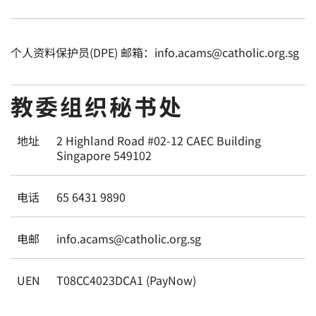
个人资料保护员(DPE) 邮箱：info.acams@catholic.org.sg
教委组织秘书处
地址
2 Highland Road #02-12 CAEC Building
Singapore 549102
电话
65 6431 9890
电邮
info.acams@catholic.org.sg
UEN
T08CC4023DCA1 (PayNow)