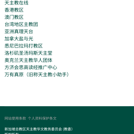
天主教在线
香港教区
澳门教区
台湾地区主教团
亚洲真理天台
加拿大盐与光
悉尼巴拉玛打教区
洛杉矶圣汤玛斯天主堂
奥克兰天主教华人团体
方济会思高读经推广中心
万有真原（旧称天主教小助手）
网站使用条款
个人资料保护条文
新加坡总教区天主教华文教务委员会 (教委）