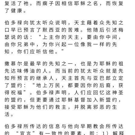
复活了祂。而瘸子因相信耶稣之名，而恢复
了健康。
伯多禄向犹太听众说明，天主藉着众先知之
口早已预言了默西亚的苦难。他随后引述梅
瑟说的话：“上主你的天主，要由你中间，
由你兄弟中，为你兴起一位像我一样的先
知，你们应听信他。”
撒慕尔是最早的先知之一，也是为耶稣的祖
先达味傅油的人。而当前的犹太听众就是先
知所预言的继承人，天主首先与亚巴郎立定
了盟约：“地上万民，都要因你的后裔，获
得祝福”。伯多禄声明，人们应回忆这神圣
的盟约，但更要通过耶稣基督加入新盟约，
接受耶稣为他们的救主，并脱离邪恶的生
活。
伯多禄所传达的信息与他向早期教会所传达
的 “宣言”有一致性的要素，即：1）解释