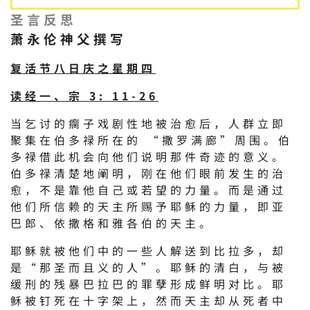
圣言反思
萧永伦神父撰写
复活节八日庆之星期四
读经一、宗 3: 11-26
当乞讨的瘸子戏剧性地被治愈后，人群立即
聚集在伯多禄所在的 “撒罗满廊”周围。伯
多禄借此机会向他们说明那件奇迹的意义。
伯多禄清楚地阐明，刚在他们眼前发生的治
愈，不是靠他自己或若望的力量。而是通过
他们所信赖的天主所赐予耶稣的力量，即亚
巴郎、依撒格和雅各伯的天主。
耶稣就被他们中的一些人解送到比拉多，却
是“那圣而且义的人”。耶稣的清白，与被
缓刑的残暴巴拉巴的罪孽形成鲜明对比。耶
稣被钉死在十字架上，然而天主却从死者中