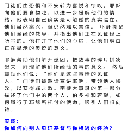
门徒们由恐惧和不安转为喜悦和惊叹。耶稣
向他们要食物吃，以进一步缓解他们的情
绪。他表明自己确实是可触碰的真实临在。
他们虽然高兴，但仍然难以置信。 耶稣提醒
他们圣经的教导，并指出他们正在见证经上
所写的。他打开了他们的心扉，让他们明白
正在显示的奥迹的意义。
耶稣帮助他们解开谜团，把故事的碎片拼凑
起来，好理解他们所经验的事的意义。 然后
鼓励他们说：“你们是这些事情的见证
人。”门徒们被邀请宣讲耶稣，带领他人悔
改，以获得罪之赦。宗徒大事录的第一部分
描述了他们中的两个人，伯多禄和若望，如
何履行了耶稣所托付的使命，吸引人们归向
祂。
实践:
你如何向别人见证基督与你相遇的经验？