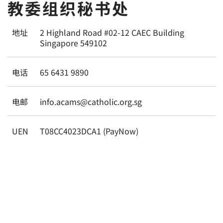
教委组织秘书处
地址
2 Highland Road #02-12 CAEC Building
Singapore 549102
电话
65 6431 9890
电邮
info.acams@catholic.org.sg
UEN
T08CC4023DCA1 (PayNow)