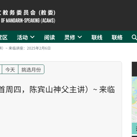
堂区
活动
阅读
灵修
联线
联络
~ 来临讲座：2025年2月6日
今天
挑选月份
首周四，陈宾山神父主讲）~ 来临