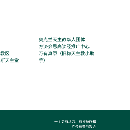
台
奥克兰天主教华人团体
光
方济会思高读经推广中心
打教区
万有真原（旧称天主教小助
玛斯天主堂
手）
一个更有活力、有使命感和
广传福音的教会