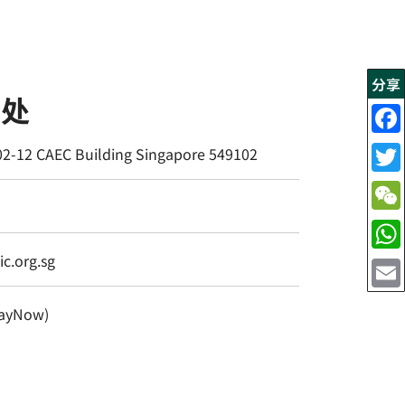
分享
书处
02-12 CAEC Building Singapore 549102
c.org.sg
ayNow)