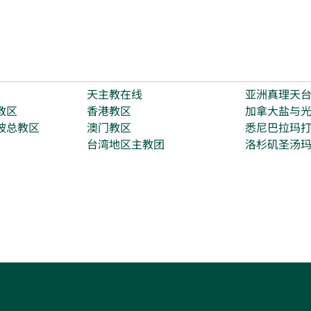
天主教在线
亚洲真理天
教区
香港教区
加拿大盐与
坡总教区
澳门教区
悉尼巴拉玛
台湾地区主教团
洛杉矶圣汤