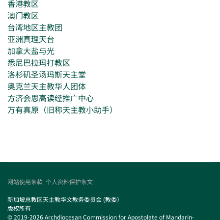
香港教区
澳门教区
台湾地区主教团
亚洲真理天台
加拿大盐与光
悉尼巴拉玛打教区
洛杉矶圣汤玛斯天主堂
奥克兰天主教华人团体
方济会思高读经推广中心
万有真原（旧称天主教小助手）
网站使用条款
个人资料保护条文
新加坡总教区天主教华文教务委员会 (教委）
版权所有
© 2019-2026 Archdiocesan Commission for Apostolate of Mandarin-