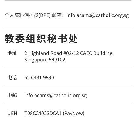
个人资料保护员(DPE) 邮箱：info.acams@catholic.org.sg
教委组织秘书处
地址
2 Highland Road #02-12 CAEC Building
Singapore 549102
电话
65 6431 9890
电邮
info.acams@catholic.org.sg
UEN
T08CC4023DCA1 (PayNow)