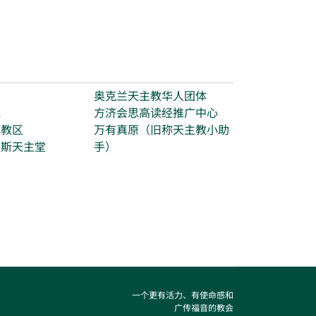
台
奥克兰天主教华人团体
光
方济会思高读经推广中心
打教区
万有真原（旧称天主教小助
玛斯天主堂
手）
一个更有活力、有使命感和
广传福音的教会