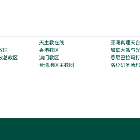
天主教在线
亚洲真理天
教区
香港教区
加拿大盐与
坡总教区
澳门教区
悉尼巴拉玛
台湾地区主教团
洛杉矶圣汤