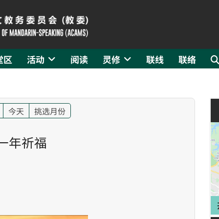
堂区
活动
阅读
灵修
联线
联络
今天
挑选月份
一年祈福