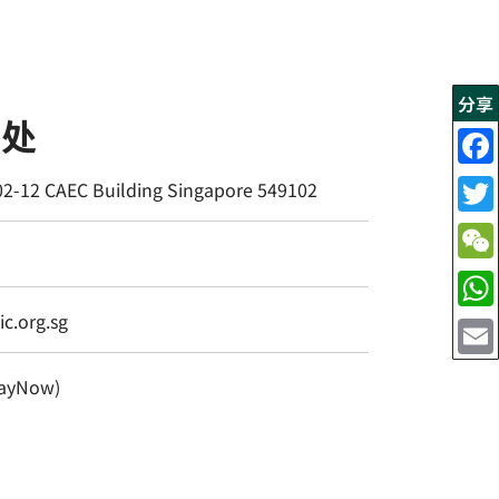
分享
书处
02-12 CAEC Building Singapore 549102
c.org.sg
ayNow)