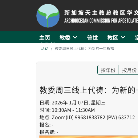
主页
教委
普世
教区
守礼社
活动
教委周三线上代祷：为新的一年祈福
按年份
按月份
教委周三线上代祷：为新的
日期: 2026年 1月 07日, 星期三
时间: 10:30AM - 11:30AM
地点: Zoom(ID) 99681838782 (PW) 633712
报名: -
报名费: -