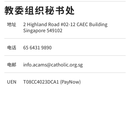
教委组织秘书处
地址
2 Highland Road #02-12 CAEC Building
Singapore 549102
电话
65 6431 9890
电邮
info.acams@catholic.org.sg
UEN
T08CC4023DCA1 (PayNow)