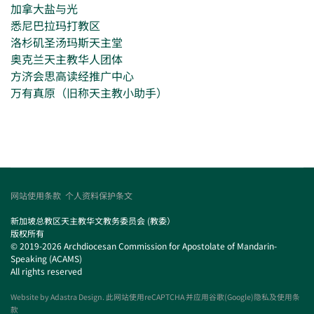
加拿大盐与光
悉尼巴拉玛打教区
洛杉矶圣汤玛斯天主堂
奥克兰天主教华人团体
方济会思高读经推广中心
万有真原（旧称天主教小助手）
网站使用条款
个人资料保护条文
新加坡总教区天主教华文教务委员会 (教委）
版权所有
© 2019-2026 Archdiocesan Commission for Apostolate of Mandarin-
Speaking (ACAMS)
All rights reserved
Website by
Adastra Design
. 此网站使用reCAPTCHA 并应用谷歌(Google)隐私及使用条
款