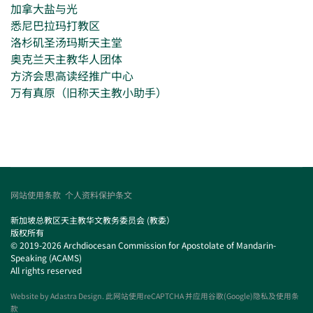
加拿大盐与光
悉尼巴拉玛打教区
洛杉矶圣汤玛斯天主堂
奥克兰天主教华人团体
方济会思高读经推广中心
万有真原（旧称天主教小助手）
网站使用条款
个人资料保护条文
新加坡总教区天主教华文教务委员会 (教委）
版权所有
© 2019-2026 Archdiocesan Commission for Apostolate of Mandarin-
Speaking (ACAMS)
All rights reserved
Website by
Adastra Design
. 此网站使用reCAPTCHA 并应用谷歌(Google)隐私及使用条
款