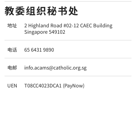
教委组织秘书处
地址
2 Highland Road #02-12 CAEC Building
Singapore 549102
电话
65 6431 9890
电邮
info.acams@catholic.org.sg
UEN
T08CC4023DCA1 (PayNow)