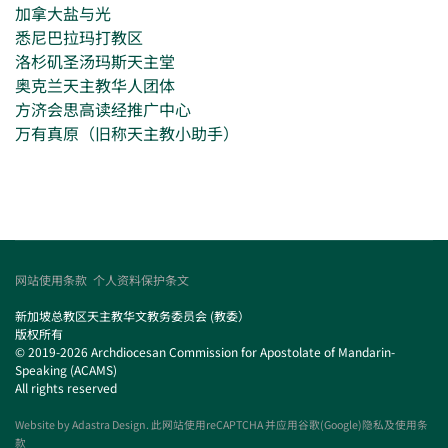
加拿大盐与光
悉尼巴拉玛打教区
洛杉矶圣汤玛斯天主堂
奥克兰天主教华人团体
方济会思高读经推广中心
万有真原（旧称天主教小助手）
网站使用条款
个人资料保护条文
新加坡总教区天主教华文教务委员会 (教委）
版权所有
© 2019-2026 Archdiocesan Commission for Apostolate of Mandarin-
Speaking (ACAMS)
All rights reserved
Website by
Adastra Design
. 此网站使用reCAPTCHA 并应用谷歌(Google)隐私及使用条
款