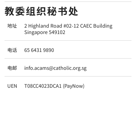
教委组织秘书处
地址
2 Highland Road #02-12 CAEC Building
Singapore 549102
电话
65 6431 9890
电邮
info.acams@catholic.org.sg
UEN
T08CC4023DCA1 (PayNow)