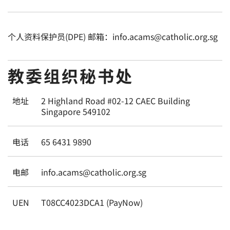
个人资料保护员(DPE) 邮箱：info.acams@catholic.org.sg
教委组织秘书处
地址
2 Highland Road #02-12 CAEC Building
Singapore 549102
电话
65 6431 9890
电邮
info.acams@catholic.org.sg
UEN
T08CC4023DCA1 (PayNow)