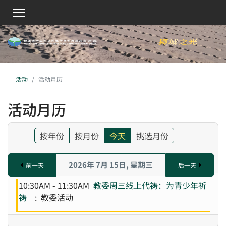
活动
活动月历
活动月历
按年份
按月份
今天
挑选月份
2026年 7月 15日, 星期三
前一天
后一天
10:30AM - 11:30AM
教委周三线上代祷：为青少年祈
祷
: 教委活动