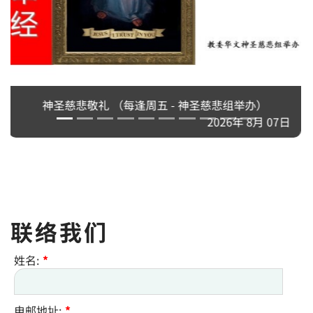
 07日
联络我们
姓名:
*
电邮地址:
*