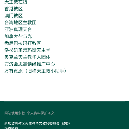
天主教在线
香港教区
澳门教区
台湾地区主教团
亚洲真理天台
加拿大盐与光
悉尼巴拉玛打教区
洛杉矶圣汤玛斯天主堂
奥克兰天主教华人团体
方济会思高读经推广中心
万有真原（旧称天主教小助手）
网站使用条款
个人资料保护条文
新加坡总教区天主教华文教务委员会 (教委）
版权所有