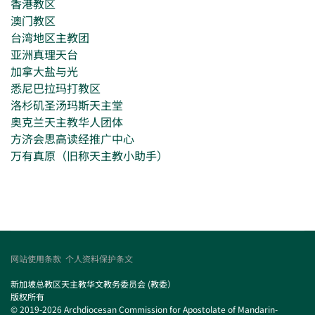
香港教区
澳门教区
台湾地区主教团
亚洲真理天台
加拿大盐与光
悉尼巴拉玛打教区
洛杉矶圣汤玛斯天主堂
奥克兰天主教华人团体
方济会思高读经推广中心
万有真原（旧称天主教小助手）
网站使用条款
个人资料保护条文
新加坡总教区天主教华文教务委员会 (教委）
版权所有
© 2019-2026 Archdiocesan Commission for Apostolate of Mandarin-