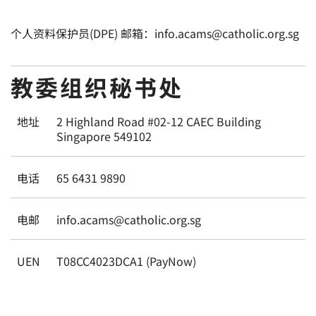
个人资料保护员(DPE) 邮箱：info.acams@catholic.org.sg
教委组织秘书处
地址
2 Highland Road #02-12 CAEC Building
Singapore 549102
电话
65 6431 9890
电邮
info.acams@catholic.org.sg
UEN
T08CC4023DCA1 (PayNow)