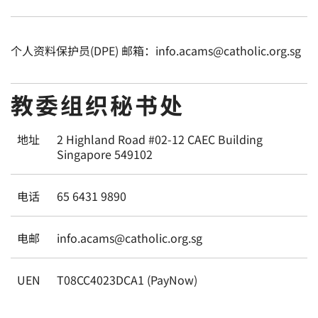
个人资料保护员(DPE) 邮箱：info.acams@catholic.org.sg
教委组织秘书处
地址
2 Highland Road #02-12 CAEC Building
Singapore 549102
电话
65 6431 9890
电邮
info.acams@catholic.org.sg
UEN
T08CC4023DCA1 (PayNow)