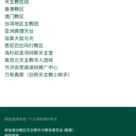
天主教在线
香港教区
澳门教区
台湾地区主教团
亚洲真理天台
加拿大盐与光
悉尼巴拉玛打教区
洛杉矶圣汤玛斯天主堂
奥克兰天主教华人团体
方济会思高读经推广中心
万有真原（旧称天主教小助手）
网站使用条款
个人资料保护条文
新加坡总教区天主教华文教务委员会 (教委）
版权所有