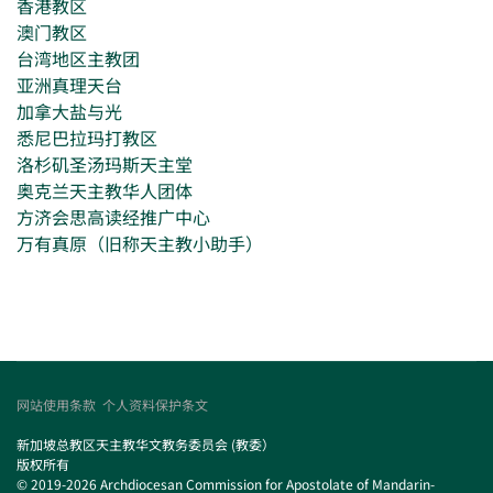
香港教区
澳门教区
台湾地区主教团
亚洲真理天台
加拿大盐与光
悉尼巴拉玛打教区
洛杉矶圣汤玛斯天主堂
奥克兰天主教华人团体
方济会思高读经推广中心
万有真原（旧称天主教小助手）
网站使用条款
个人资料保护条文
新加坡总教区天主教华文教务委员会 (教委）
版权所有
© 2019-2026 Archdiocesan Commission for Apostolate of Mandarin-