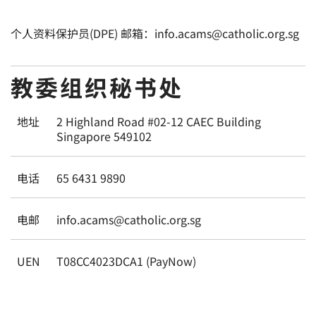
个人资料保护员(DPE) 邮箱：info.acams@catholic.org.sg
教委组织秘书处
地址
2 Highland Road #02-12 CAEC Building
Singapore 549102
电话
65 6431 9890
电邮
info.acams@catholic.org.sg
UEN
T08CC4023DCA1 (PayNow)