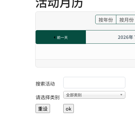
活动月历
按年份
按月份
2026年
前一天
搜索活动
Select a Category to filter list
全部类别
请选择类别