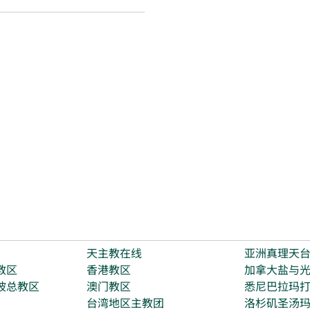
天主教在线
亚洲真理天
教区
香港教区
加拿大盐与
坡总教区
澳门教区
悉尼巴拉玛
台湾地区主教团
洛杉矶圣汤