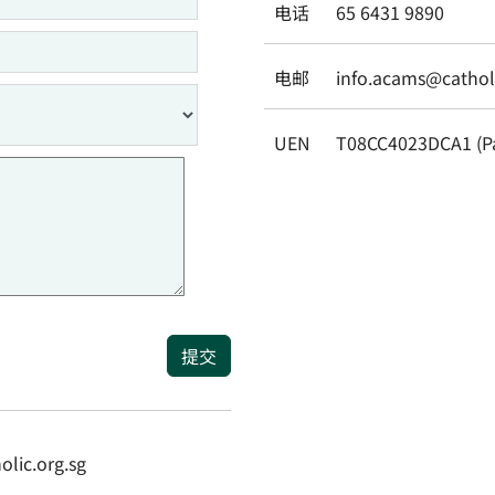
电话
65 6431 9890
电邮
info.acams@catholi
UEN
T08CC4023DCA1 (P
提交
ic.org.sg