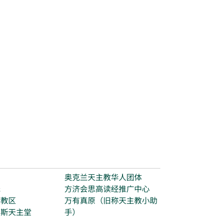
台
奥克兰天主教华人团体
光
方济会思高读经推广中心
打教区
万有真原（旧称天主教小助
玛斯天主堂
手）