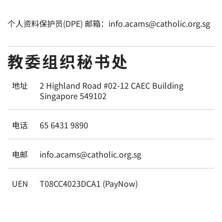
个人资料保护员(DPE) 邮箱：info.acams@catholic.org.sg
教委组织秘书处
地址
2 Highland Road #02-12 CAEC Building
Singapore 549102
电话
65 6431 9890
电邮
info.acams@catholic.org.sg
UEN
T08CC4023DCA1 (PayNow)