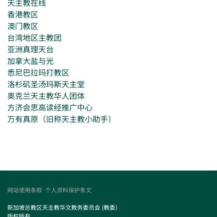
天主教在线
香港教区
澳门教区
台湾地区主教团
亚洲真理天台
加拿大盐与光
悉尼巴拉玛打教区
洛杉矶圣汤玛斯天主堂
奥克兰天主教华人团体
方济会思高读经推广中心
万有真原（旧称天主教小助手）
网站使用条款
个人资料保护条文
新加坡总教区天主教华文教务委员会 (教委）
版权所有