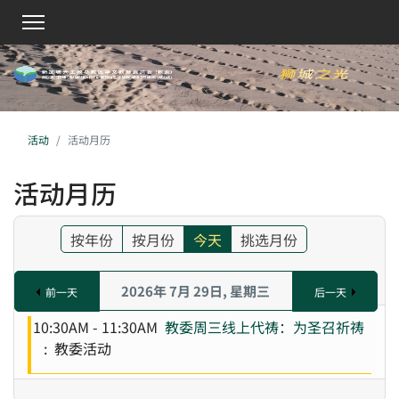
活动
活动月历
活动月历
按年份
按月份
今天
挑选月份
2026年 7月 29日, 星期三
前一天
后一天
10:30AM - 11:30AM
教委周三线上代祷：为圣召祈祷
: 教委活动