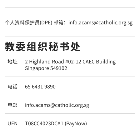
个人资料保护员(DPE) 邮箱：info.acams@catholic.org.sg
教委组织秘书处
地址
2 Highland Road #02-12 CAEC Building
Singapore 549102
电话
65 6431 9890
电邮
info.acams@catholic.org.sg
UEN
T08CC4023DCA1 (PayNow)