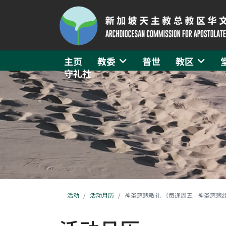
主页
教委
普世
教区
守礼社
活动
活动月历
神圣慈悲敬礼 （每逢周五 - 神圣慈悲