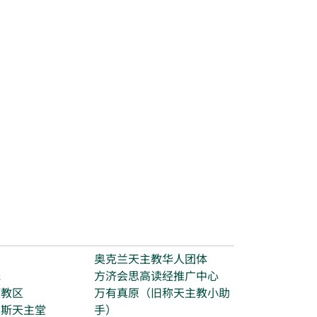
台
奥克兰天主教华人团体
光
方济会思高读经推广中心
打教区
万有真原（旧称天主教小助
玛斯天主堂
手）