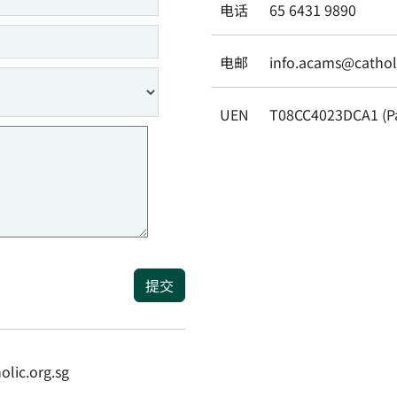
电话
65 6431 9890
电邮
info.acams@catholi
UEN
T08CC4023DCA1 (P
提交
ic.org.sg