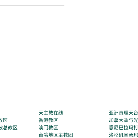
天主教在线
亚洲真理天
教区
香港教区
加拿大盐与
坡总教区
澳门教区
悉尼巴拉玛
台湾地区主教团
洛杉矶圣汤