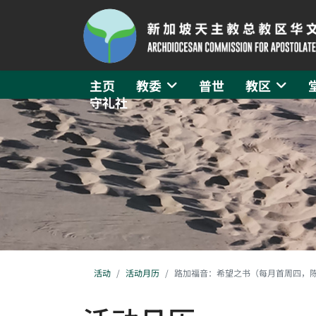
主页
教委
普世
教区
守礼社
活动
活动月历
路加福音：希望之书（每月首周四，陈宾