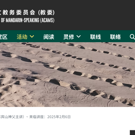
堂区
活动
阅读
灵修
联线
联络
山神父主讲）~ 来临讲座：2025年2月6日