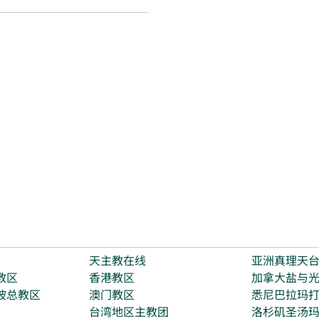
天主教在线
亚洲真理天
教区
香港教区
加拿大盐与
坡总教区
澳门教区
悉尼巴拉玛
台湾地区主教团
洛杉矶圣汤