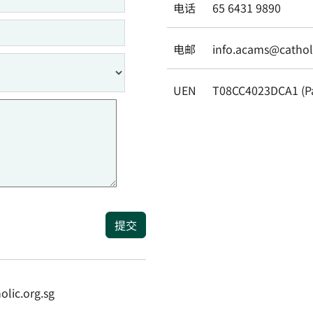
电话
65 6431 9890
电邮
info.acams@catholi
UEN
T08CC4023DCA1 (P
提交
ic.org.sg