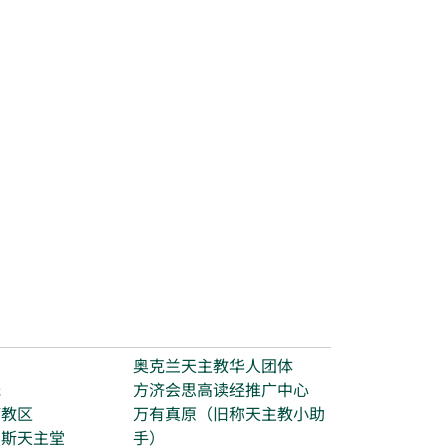
台
奥克兰天主教华人团体
光
方济会思高读经推广中心
打教区
万有真原（旧称天主教小助
玛斯天主堂
手）