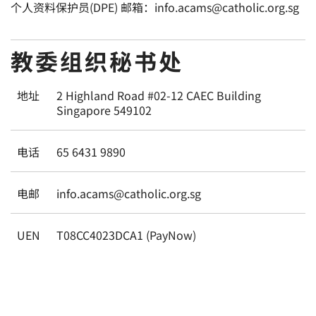
个人资料保护员(DPE) 邮箱：info.acams@catholic.org.sg
教委组织秘书处
地址
2 Highland Road #02-12 CAEC Building
Singapore 549102
电话
65 6431 9890
电邮
info.acams@catholic.org.sg
UEN
T08CC4023DCA1 (PayNow)