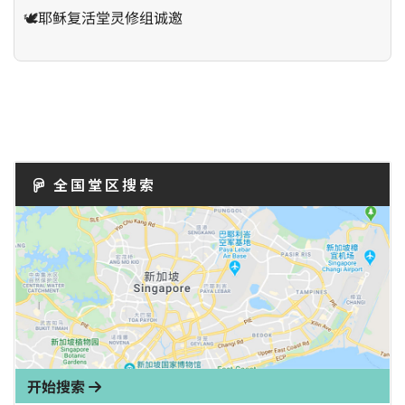
🕊️耶稣复活堂灵修组诚邀
全国堂区搜索
开始搜索