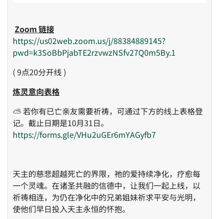
Zoom 链接
https://us02web.zoom.us/j/88384889145?
pwd=k3SoBbPjabTE2rzvwzNSfv27Q0m5By.1
( 9点20分开线 )
炼灵意向表格
⛅ 若你有已亡亲友需要祈祷，可通过下方的线上表格登
记。截止日期是10月31日。
https://forms.gle/VHu2uGEr6mYAGyfb7
天主的慈悲超越死亡的界限，祂的爱持续净化，疗愈每
一个灵魂。在诸圣共融的信德中，让我们一起上线，以
祈祷相连，为仍在净化中的兄弟姐妹祈求平安与光明，
使他们早日投入天主永恒的怀抱。