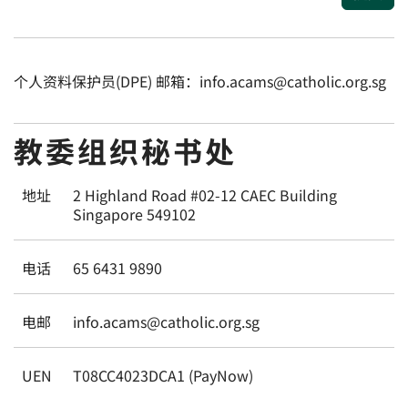
个人资料保护员(DPE) 邮箱：info.acams@catholic.org.sg
教委组织秘书处
地址
2 Highland Road #02-12 CAEC Building
Singapore 549102
电话
65 6431 9890
电邮
info.acams@catholic.org.sg
UEN
T08CC4023DCA1 (PayNow)