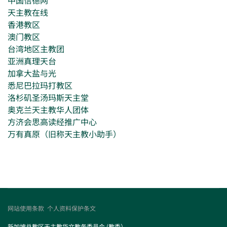
中国信德网
天主教在线
香港教区
澳门教区
台湾地区主教团
亚洲真理天台
加拿大盐与光
悉尼巴拉玛打教区
洛杉矶圣汤玛斯天主堂
奥克兰天主教华人团体
方济会思高读经推广中心
万有真原（旧称天主教小助手）
网站使用条款
个人资料保护条文
新加坡总教区天主教华文教务委员会 (教委）