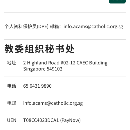
个人资料保护员(DPE) 邮箱：info.acams@catholic.org.sg
教委组织秘书处
地址
2 Highland Road #02-12 CAEC Building
Singapore 549102
电话
65 6431 9890
电邮
info.acams@catholic.org.sg
UEN
T08CC4023DCA1 (PayNow)