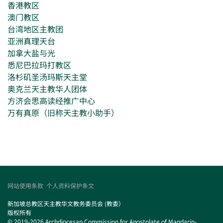
香港教区
澳门教区
台湾地区主教团
亚洲真理天台
加拿大盐与光
悉尼巴拉玛打教区
洛杉矶圣汤玛斯天主堂
奥克兰天主教华人团体
方济会思高读经推广中心
万有真原（旧称天主教小助手）
网站使用条款
个人资料保护条文
新加坡总教区天主教华文教务委员会 (教委）
版权所有
© 2019-2026 Archdiocesan Commission for Apostolate of Mandarin-