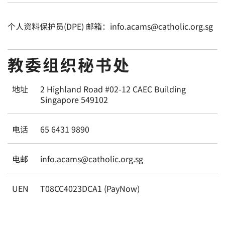
个人资料保护员(DPE) 邮箱：info.acams@catholic.org.sg
教委组织秘书处
地址
2 Highland Road #02-12 CAEC Building
Singapore 549102
电话
65 6431 9890
电邮
info.acams@catholic.org.sg
UEN
T08CC4023DCA1 (PayNow)