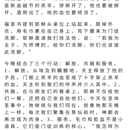
是新逾越节的羔羊。饼掰开了，他也要被掰
开。酒倒出了，他的血也要倾流了。
福音书提到耶稣从桌位上站起来，脱掉外
衣，用毛巾裹在自己身上，弯下腰来为门徒
洗脚。耶稣邀请我们效法他，说：“若我为
主子，为师傅的，给你们洗脚，你们也该彼
此洗脚。”
今晚结合了三个行动：解放、共融和服务。
1、解放。从埃及到髑髅地，天主释放了他的
子民。门框上羔羊的血变成了十字架上羔羊
的血。天主听到我们的呼声并介入其中。2、
共融。在与朋友们的餐桌上，耶稣不仅给他
们一餐，还把自己亲自给他们。今天在圣体
圣事中，祂继续与我们同在，就像祂那天晚
上一样。每次我们聚集在祭坛前时，神都会
再次成为肉身。3、服务。毛巾和脸盆不是小
道具。它们是门徒训练的核心。“我怎样为