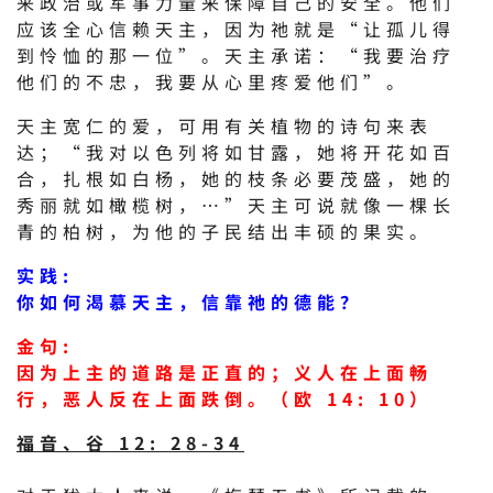
来政治或军事力量来保障自己的安全。他们
应该全心信赖天主，因为祂就是“让孤儿得
到怜恤的那一位”。天主承诺：“我要治疗
他们的不忠，我要从心里疼爱他们”。
天主宽仁的爱，可用有关植物的诗句来表
达；“我对以色列将如甘露，她将开花如百
合，扎根如白杨，她的枝条必要茂盛，她的
秀丽就如橄榄树，…”天主可说就像一棵长
青的柏树，为他的子民结出丰硕的果实。
实践:
你如何渴慕天主，信靠祂的德能？
金句:
因为上主的道路是正直的；义人在上面畅
行，恶人反在上面跌倒。（欧 14: 10）
福音、谷 12: 28-34