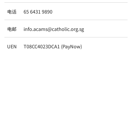
电话
65 6431 9890
电邮
info.acams@catholic.org.sg
UEN
T08CC4023DCA1 (PayNow)