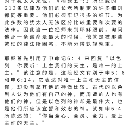
对于犹太人来说，《梅瑟五书》所记载的
613条法律及他们的长老所制定的许多细则
都同等重要。他们必须牢记很多的细节。为
此多数的犹太人无法区分比较重要和次要的
法律。因此当一位经师来到耶稣跟前，询问
他那一条诫命是最大的时候，他就是被那些
繁琐的律法所困惑，不能分辨孰轻孰重。
耶稣首先引用了申命记6：4 来回复“以色
列！你要听：上主我们的天主，是唯一的上
主。”该注意的是，这段经文有别于申5：6
和申6:14，它表达对唯一上主和天主的信
仰，却没有拿其他的神做比较。古代的以色
列人认为他们有自己的神，而周遭的人也有
他们的神，但是以色列的神却是最伟大，也
是他们所应该宣誓和效忠的神。就如申6:4
所陈述的：“你当全心、全灵、全力，爱上
主你的天主。”