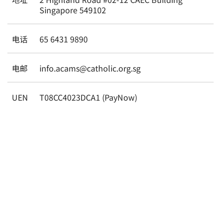
Singapore 549102
电话
65 6431 9890
电邮
info.acams@catholic.org.sg
UEN
T08CC4023DCA1 (PayNow)