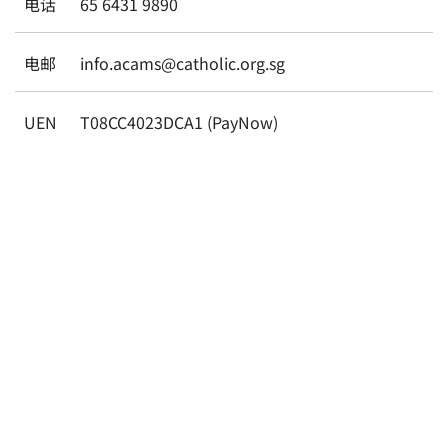
电话
65 6431 9890
电邮
info.acams@catholic.org.sg
UEN
T08CC4023DCA1 (PayNow)