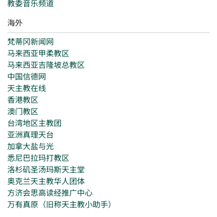
教委音乐频道
海外
梵蒂冈新闻网
马来西亚甲柔教区
马来西亚吉隆坡总教区
中国信德网
天主教在线
香港教区
澳门教区
台湾地区主教团
亚洲真理天台
加拿大盐与光
悉尼巴拉玛打教区
洛杉矶圣汤玛斯天主堂
奥克兰天主教华人团体
方济会思高读经推广中心
万有真原（旧称天主教小助手）