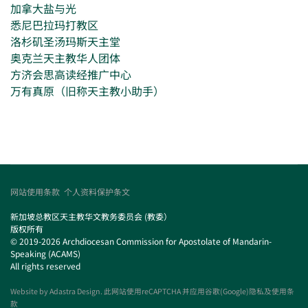
加拿大盐与光
悉尼巴拉玛打教区
洛杉矶圣汤玛斯天主堂
奥克兰天主教华人团体
方济会思高读经推广中心
万有真原（旧称天主教小助手）
网站使用条款
个人资料保护条文
新加坡总教区天主教华文教务委员会 (教委）
版权所有
© 2019-2026 Archdiocesan Commission for Apostolate of Mandarin-
Speaking (ACAMS)
All rights reserved
Website by
Adastra Design
. 此网站使用reCAPTCHA 并应用谷歌(Google)隐私及使用条
款