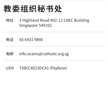
教委组织秘书处
地址
2 Highland Road #02-12 CAEC Building
Singapore 549102
电话
65 6431 9890
电邮
info.acams@catholic.org.sg
UEN
T08CC4023DCA1 (PayNow)