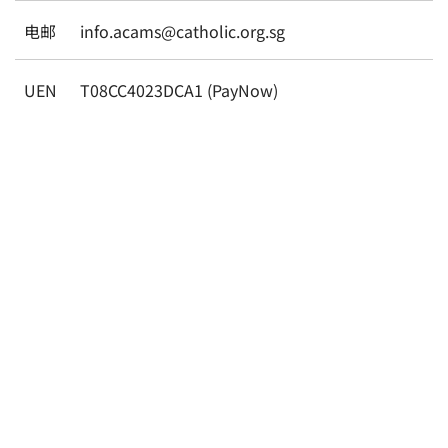
电邮
info.acams@catholic.org.sg
UEN
T08CC4023DCA1 (PayNow)