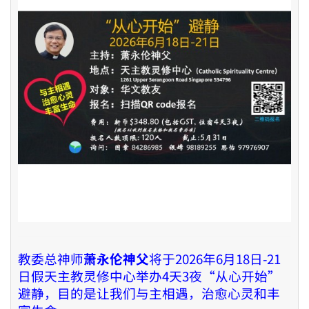
教委总神师
萧永伦神父
将于2026年6月18日-21
日假天主教灵修中心举办4天3夜“从心开始
”
避静，目的是让我们与主相遇，治愈心灵和丰