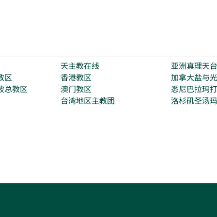
天主教在线
亚洲真理天
教区
香港教区
加拿大盐与
坡总教区
澳门教区
悉尼巴拉玛
台湾地区主教团
洛杉矶圣汤