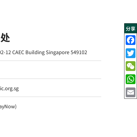
分享
书处
02-12 CAEC Building Singapore 549102
c.org.sg
ayNow)