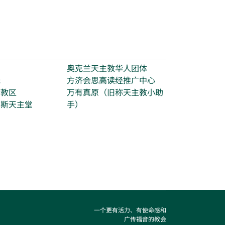
台
奥克兰天主教华人团体
光
方济会思高读经推广中心
打教区
万有真原（旧称天主教小助
玛斯天主堂
手）
一个更有活力、有使命感和
广传福音的教会