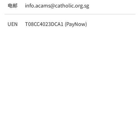
电邮
info.acams@catholic.org.sg
UEN
T08CC4023DCA1 (PayNow)